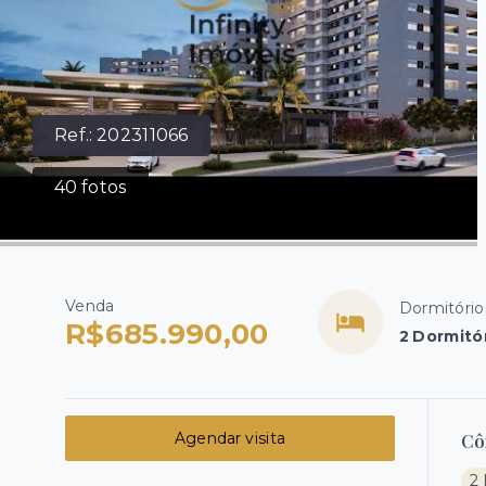
Ref.:
202311066
40
fotos
Venda
Dormitório
R$685.990,00
2 Dormitór
Agendar visita
Cô
2 