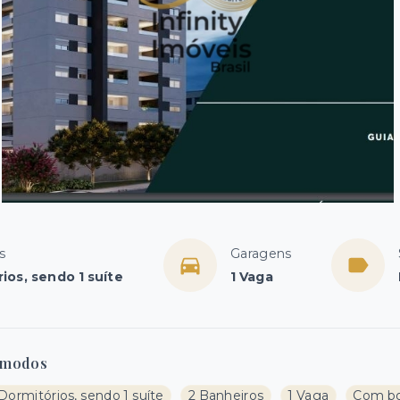
s
Garagens
ios, sendo 1 suíte
1 Vaga
modos
Dormitórios, sendo 1 suíte
2 Banheiros
1 Vaga
Com bo