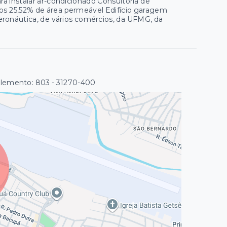
a instalar ar-condicionado Consultoria de
os 25,52% de área permeável Edifício garagem
aeronáutica, de vários comércios, da UFMG, da
plemento: 803
- 31270-400