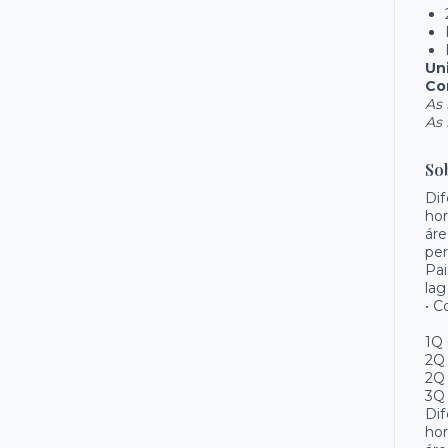
Un
Co
As 
As 
So
Dif
hor
áre
per
Pai
lag
• C
1Q 
2Q 
2Q 
3Q 
Dif
hor