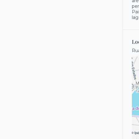
áre
per
Pai
lag
Lo
Ru