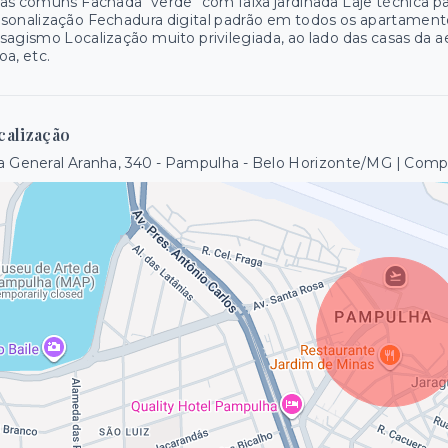
as comuns Fachada "verde" com faixa jardinada Laje técnica par
sonalização Fechadura digital padrão em todos os apartament
sagismo Localização muito privilegiada, ao lado das casas da 
oa, etc.
calização
a General Aranha, 340 - Pampulha - Belo Horizonte/MG | Com