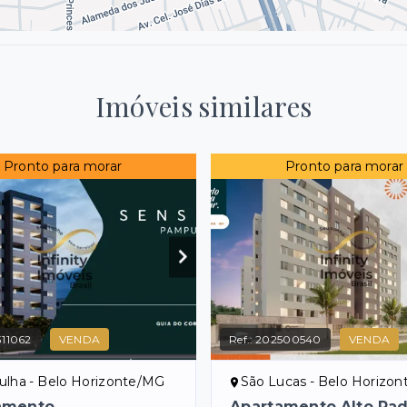
Imóveis similares
Pronto para morar
Pronto para morar
11062
VENDA
Ref.:
202500540
VENDA
lha - Belo Horizonte/MG
São Lucas - Belo Horizo
amento
Apartamento Alto Pa