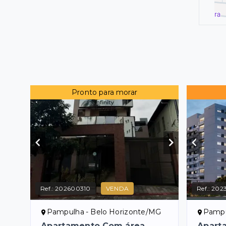
Pronto para morar
Ref.:
202600310
VENDA
Ref.:
2023
Pampulha - Belo Horizonte/MG
Pampu
Apartamento Com área
Apart