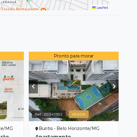
Leaflet
Pronto para morar
Ref.:
202411592
VENDA
nte/MG
Buritis - Belo Horizonte/MG
drão
Apartamento