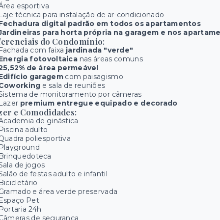
Área esportiva
Laje técnica para instalação de ar-condicionado
Fechadura digital padrão em todos os apartamentos
Jardineiras para horta própria na garagem e nos apartam
ferenciais do Condomínio:
Fachada com faixa
jardinada "verde"
Energia fotovoltaica
nas áreas comuns
25,52% de área permeável
Edifício garagem
com paisagismo
Coworking
e sala de reuniões
Sistema de monitoramento por câmeras
Lazer
premium entregue equipado e decorado
zer e Comodidades:
Academia de ginástica
Piscina adulto
Quadra poliesportiva
Playground
Brinquedoteca
Sala de jogos
Salão de festas adulto e infantil
Bicicletário
Gramado e área verde preservada
Espaço Pet
Portaria 24h
Câmeras de segurança