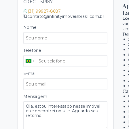
CRECI -
51987
Ap
L
(31) 99927-8687
contato@infinityimoveisbrasil.com.br
Lo
var
Nome
Um
De
Telefone
E-mail
Ca
Mensagem