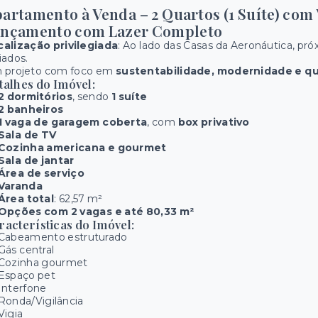
artamento à Venda – 2 Quartos (1 Suíte) c
ançamento com Lazer Completo
calização privilegiada
: Ao lado das Casas da Aeronáutica, pr
iados.
 projeto com foco em
sustentabilidade, modernidade e qu
talhes do Imóvel:
2 dormitórios
, sendo
1 suíte
2 banheiros
1 vaga de garagem coberta
, com
box privativo
Sala de TV
Cozinha americana e gourmet
Sala de jantar
Área de serviço
Varanda
Área total
: 62,57 m²
Opções com 2 vagas e até 80,33 m²
racterísticas do Imóvel:
Cabeamento estruturado
Gás central
Cozinha gourmet
Espaço pet
Interfone
Ronda/Vigilância
Vigia