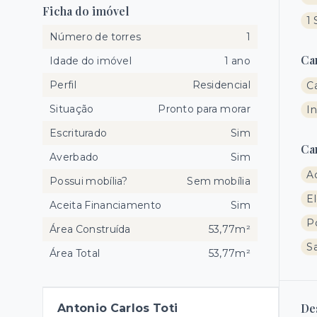
Ficha do imóvel
1 
Número de torres
1
Ca
Idade do imóvel
1 ano
Perfil
Residencial
C
Situação
Pronto para morar
I
Escriturado
Sim
Ca
Averbado
Sim
A
Possui mobília?
Sem mobília
El
Aceita Financiamento
Sim
Po
Área Construída
53,77m²
Sa
Área Total
53,77m²
De
Antonio Carlos Toti