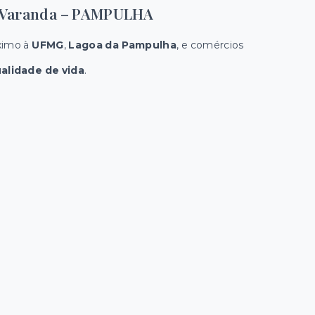
om Varanda – PAMPULHA
óximo à
UFMG
,
Lagoa da Pampulha
, e comércios
alidade de vida
.