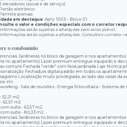
2 elevadores (social e de serviço)
Portão eletrônico
Permite animais
idade em destaque
: Apto 1003 – Bloco 01
nsulte o valor e condições especiais com o corretor resp
informações estão sujeitas a alterações sem aviso prévio.
informações estão sujeitas a alterações. Consulte o corretor r
bre o condomínio
erenciais Jardineiras no bloco da garagem e nos apartamentos –
ta no apartamento) Lazer premium entregue equipado e decor
as comuns Fachada "verde" com faixa jardinada Laje técnica par
sonalização Fechadura digital padrão em todos os apartament
sagismo Localização muito privilegiada, ao lado das casas da 
oa, etc
oworking • Sala de reuniões • Energia fotovoltaica • Sistema 
- 52,21 m2
- 62,57 m2
com suíte - 62,57 m2
com suíte - 80,33 m2
erenciais Jardineiras no bloco da garagem e nos apartamentos –
ta no apartamento) Lazer premium entregue equipado e decor