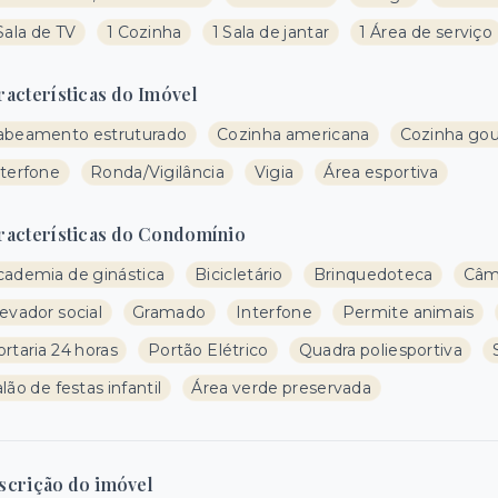
Sala de TV
1 Cozinha
1 Sala de jantar
1 Área de serviço
racterísticas do Imóvel
abeamento estruturado
Cozinha americana
Cozinha go
nterfone
Ronda/Vigilância
Vigia
Área esportiva
racterísticas do Condomínio
cademia de ginástica
Bicicletário
Brinquedoteca
Câm
evador social
Gramado
Interfone
Permite animais
rtaria 24 horas
Portão Elétrico
Quadra poliesportiva
lão de festas infantil
Área verde preservada
scrição do imóvel