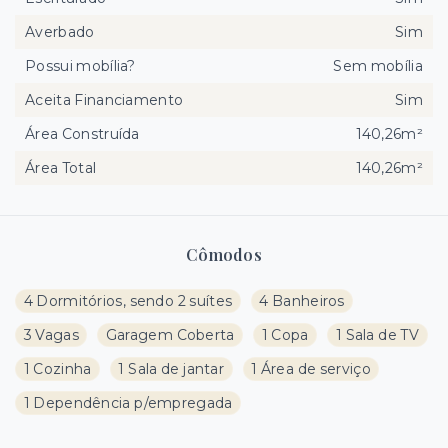
Averbado
Sim
Possui mobília?
Sem mobília
Aceita Financiamento
Sim
Área Construída
140,26m²
Área Total
140,26m²
Cômodos
4 Dormitórios, sendo 2 suítes
4 Banheiros
3 Vagas
Garagem Coberta
1 Copa
1 Sala de TV
1 Cozinha
1 Sala de jantar
1 Área de serviço
1 Dependência p/empregada