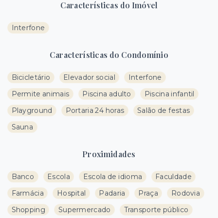
Características do Imóvel
Interfone
Características do Condomínio
Bicicletário
Elevador social
Interfone
Permite animais
Piscina adulto
Piscina infantil
Playground
Portaria 24 horas
Salão de festas
Sauna
Proximidades
Banco
Escola
Escola de idioma
Faculdade
Farmácia
Hospital
Padaria
Praça
Rodovia
Shopping
Supermercado
Transporte público