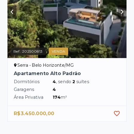
Ref.:
202500813
VENDA
Serra - Belo Horizonte/MG
Apartamento Alto Padrão
Dormitórios
4
, sendo
2
suítes
Garagens
4
Área Privativa
174
m²
R$3.450.000,00