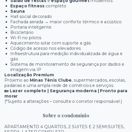
Salão de festas
e
espaço gourmet
modernos
Espaço fitness
completo
Sauna
Hall social decorado
Fachada aerada → maior conforto térmico e acústico
Portaria inteligente
Bicicletário
Wi-Fi no pilotis
Aquecimento solar com suporte a gás
Código de acesso nos elevadores
Infraestrutura para medição individualizada de água e
gás
Sistema de monitoramento de segurança por dados e
imagem via IP
Localização Premium
Próximo ao
Minas Tênis Clube
, supermercados, escolas,
padarias e uma ampla rede de comércios e serviços.
🏡
Lazer completo | Segurança moderna | Pronto para
morar
(*Sujeito a alterações – consulte o corretor responsável.)
Sobre o condomínio
APARTAMENTO 4 QUARTOS, 2 SUITES E 2 SEMISUITES,
SERRA. LAZER COMPLETO