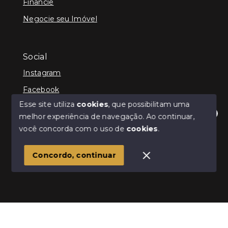
Financie
Negocie seu Imóvel
Social
Instagram
Facebook
Esse site utiliza
cookies
, que possibilitam uma
melhor experiência de navegação.
Ao continuar,
Olá! Estamos disponíveis para te ajudar.
você concorda com o uso de
cookies
.
© Copyright 2026 - Infinity Imóveis Brasil Ltda - Todos
os direitos reservados
Concordo, continuar
SITE PARA IMOBILIARIA
Início
Histórico
Favoritos