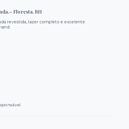
nda,– Floresta, BH
ada revestida, lazer completo e excelente
riand.
esponsável.