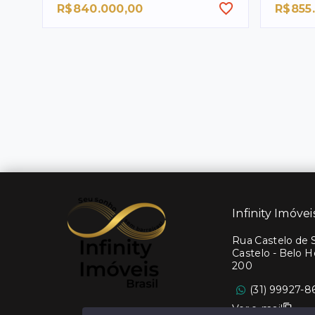
R$840.000,00
R$855
Infinity Imóvei
Rua Castelo de Si
Castelo - Belo 
200
(31) 99927-8
Ver e-mail