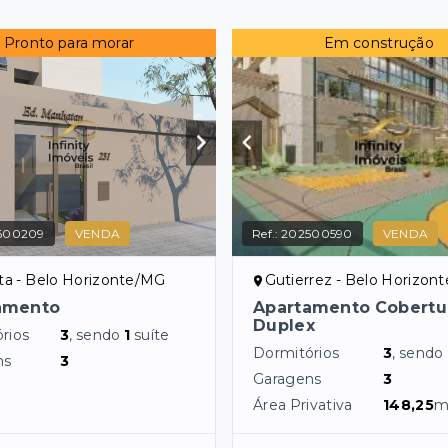
Pronto para morar
Em construção
600209
VENDA
Ref.:
202500590
VENDA
ta - Belo Horizonte/MG
Gutierrez - Belo Horizon
amento
Apartamento Cobertu
Duplex
rios
3
, sendo
1
suíte
Dormitórios
3
, sendo
ns
3
Garagens
3
Área Privativa
148,25
m