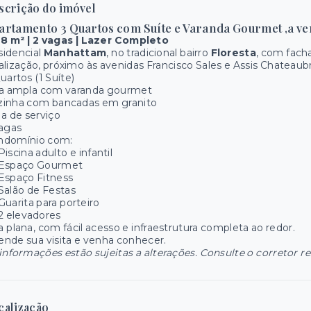
scrição do imóvel
artamento 3 Quartos com Suíte e Varanda Gourmet ,a ve
78 m² | 2 vagas | Lazer Completo
sidencial
Manhattam
, no tradicional bairro
Floresta
, com fach
alização, próximo às avenidas Francisco Sales e Assis Chateaub
uartos (1 Suíte)
la ampla com varanda gourmet
zinha com bancadas em granito
a de serviço
vagas
ndomínio com:
Piscina adulto e infantil
Espaço Gourmet
Espaço Fitness
Salão de Festas
Guarita para porteiro
2 elevadores
 plana, com fácil acesso e infraestrutura completa ao redor.
nde sua visita e venha conhecer.
informações estão sujeitas a alterações. Consulte o corretor r
calização