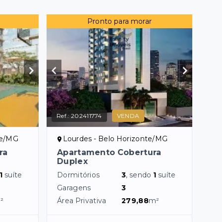
Pronto para morar
Ref.:
202411774
VENDA
te/MG
Lourdes - Belo Horizonte/MG
ra
Apartamento Cobertura
Duplex
1
suíte
Dormitórios
3
, sendo
1
suíte
Garagens
3
²
Área Privativa
279,88
m²