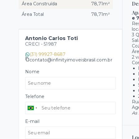
De
Área Construída
78,71m²
Ap
Área Total
78,71m²
e 
Re
loc
3 Q
Antonio Carlos Toti
Sa
CRECI -
51987
Co
Áre
(31) 99927-8687
2 
contato@infinityimoveisbrasil.com.br
Co
Nome
Telefone
Rua
Age
As 
E-mail
Lo