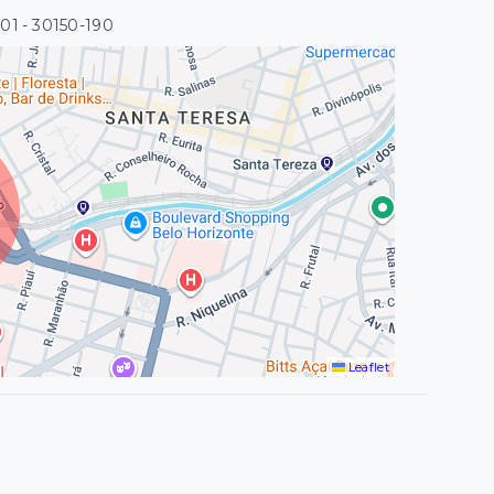
801
- 30150-190
Leaflet