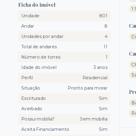
Ficha do imóvel
1 
Unidade
801
Ca
Andar
8
Unidades por andar
4
C
Total de andares
11
Ca
Número de torres
1
C
Idade do imóvel
3 anos
Sa
Perfil
Residencial
Situação
Pronto para morar
Pr
Escriturado
Sim
B
Averbado
Sim
R
Possui mobília?
Sem mobília
Aceita Financiamento
Sim