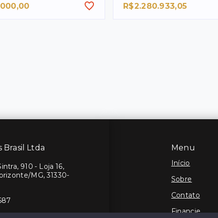
.000,00
R$2.280.933,05
s Brasil Ltda
Menu
Início
ntra, 910 - Loja 16,
Horizonte/MG, 31330-
Sobre
Contato
687
Financie