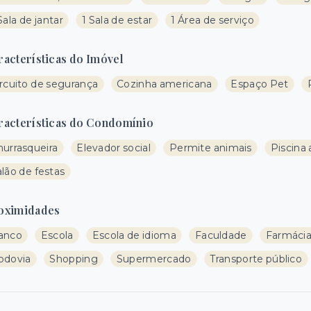
Sala de jantar
1 Sala de estar
1 Área de serviço
racterísticas do Imóvel
ircuito de segurança
Cozinha americana
Espaço Pet
racterísticas do Condomínio
hurrasqueira
Elevador social
Permite animais
Piscina 
lão de festas
oximidades
anco
Escola
Escola de idioma
Faculdade
Farmáci
odovia
Shopping
Supermercado
Transporte público