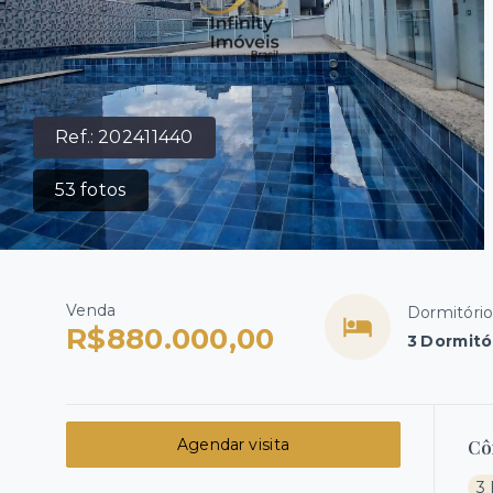
Ref.:
202411440
53
fotos
Venda
Dormitóri
R$880.000,00
3 Dormitór
Agendar visita
Cô
3 