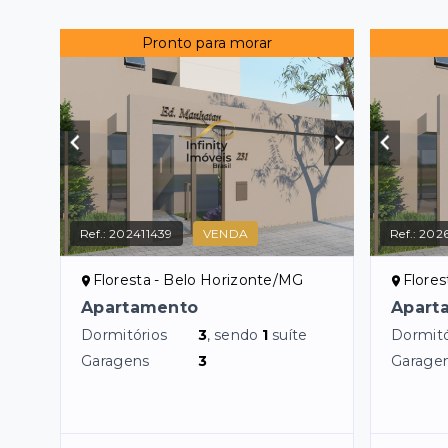
Pronto para morar
Ref.:
202411439
VENDA
Ref.:
202
Floresta - Belo Horizonte/MG
Flores
Apartamento
Apart
Dormitórios
3
, sendo
1
suíte
Dormitó
Garagens
3
Garage