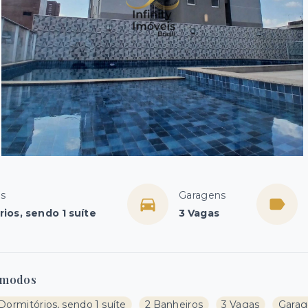
os
Garagens
ios, sendo 1 suíte
3 Vagas
modos
Dormitórios, sendo 1 suíte
2 Banheiros
3 Vagas
Garag