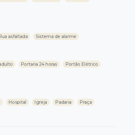
Rua asfaltada
Sistema de alarme
adulto
Portaria 24 horas
Portão Elétrico
a
Hospital
Igreja
Padaria
Praça