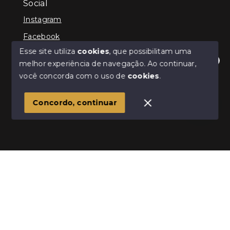
Social
Instagram
Facebook
Esse site utiliza
cookies
, que possibilitam uma
melhor experiência de navegação.
Ao continuar,
Olá! Estamos disponíveis para te ajudar.
você concorda com o uso de
cookies
.
© Copyright 2026 - Infinity Imóveis Brasil Ltda - Todos
os direitos reservados
Concordo, continuar
SITE PARA IMOBILIARIA
Início
Histórico
Favoritos