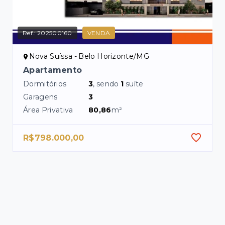
Ref.:
202500160
VENDA
Nova Suíssa - Belo Horizonte/MG
Apartamento
Dormitórios
3
, sendo
1
suíte
Garagens
3
Área Privativa
80,86
m²
R$798.000,00