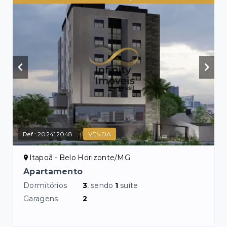
Ref.:
202412048
VENDA
Itapoã - Belo Horizonte/MG
Apartamento
Dormitórios
3
, sendo
1
suíte
Garagens
2