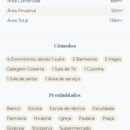
Área Construída
88m²
Área Privativa
50m²
Área Total
138m²
Cômodos
4 Dormitórios, sendo 1 suíte
2 Banheiros
3 Vagas
Garagem Coberta
1 Sala de TV
1 Cozinha
1 Sala de jantar
1 Área de serviço
Proximidades
Banco
Escola
Escola de idioma
Faculdade
Farmácia
Hospital
Igreja
Padaria
Praça
Rodovia
Shopping
Supermercado