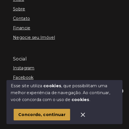
Sobre
Contato
Financie
Negocie seu Imóvel
Social
Instagram
Facebook
Esse site utiliza
cookies
, que possibilitam uma
melhor experiência de navegação.
Ao continuar,
Olá! Estamos disponíveis para te ajudar.
você concorda com o uso de
cookies
.
© Copyright 2026 - Infinity Imóveis Brasil Ltda - Todos
os direitos reservados
Concordo, continuar
SITE PARA IMOBILIARIA