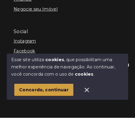
Negocie seu Imóvel
Social
Instagram
Facebook
Esse site utiliza
cookies
, que possibilitam uma
melhor experiência de navegação.
Ao continuar,
Olá! Estamos disponíveis para te ajudar.
você concorda com o uso de
cookies
.
© Copyright 2026 - Infinity Imóveis Brasil Ltda - Todos
os direitos reservados
Concordo, continuar
SITE PARA IMOBILIARIA
Início
Histórico
Favoritos