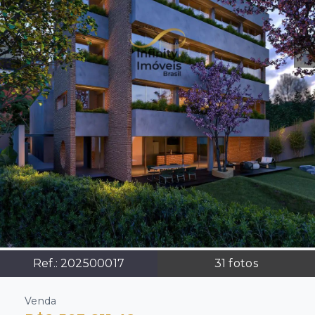
Ref.:
202500017
31
fotos
Venda