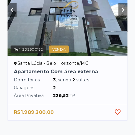
Ref.:
202600132
VENDA
Santa Lúcia - Belo Horizonte/MG
Apartamento Com área externa
Dormitórios
3
, sendo
2
suítes
Garagens
2
Área Privativa
226,52
m²
R$1.989.200,00