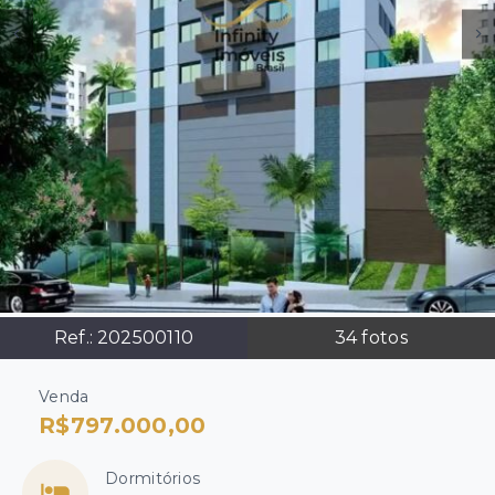
Ref.:
202500110
34
fotos
Venda
R$797.000,00
Dormitórios