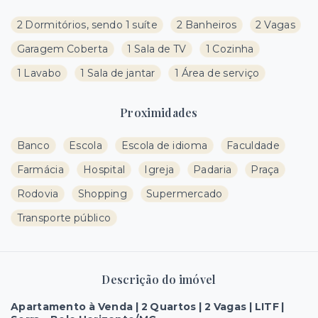
2 Dormitórios, sendo 1 suíte
2 Banheiros
2 Vagas
Garagem Coberta
1 Sala de TV
1 Cozinha
1 Lavabo
1 Sala de jantar
1 Área de serviço
Proximidades
Banco
Escola
Escola de idioma
Faculdade
Farmácia
Hospital
Igreja
Padaria
Praça
Rodovia
Shopping
Supermercado
Transporte público
Descrição do imóvel
Apartamento à Venda | 2 Quartos | 2 Vagas | LITF |