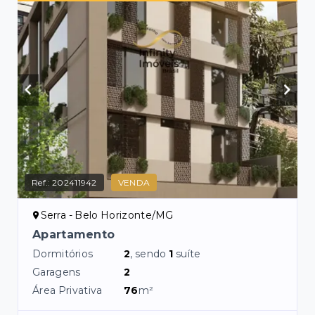
Ref.:
202411942
VENDA
Serra - Belo Horizonte/MG
Apartamento
Dormitórios
2
, sendo
1
suíte
Garagens
2
Área Privativa
76
m²