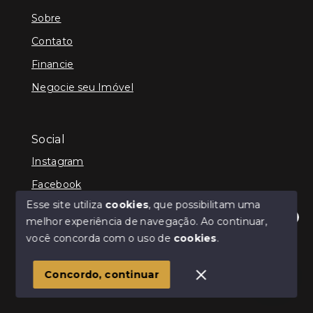
Sobre
Contato
Financie
Negocie seu Imóvel
Social
Instagram
Facebook
Esse site utiliza
cookies
, que possibilitam uma
melhor experiência de navegação.
Ao continuar,
Olá! Estamos disponíveis para te ajudar.
você concorda com o uso de
cookies
.
© Copyright 2026 - Infinity Imóveis Brasil Ltda - Todos
os direitos reservados
Concordo, continuar
SITE PARA IMOBILIARIA