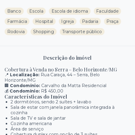
Banco
Escola
Escola de idioma
Faculdade
Farmácia
Hospital
Igreja
Padaria
Praça
Rodovia
Shopping
Transporte público
Descrição do imóvel
Cobertura à Venda no Serra – Belo Horizonte/MG
📍
Localização:
Rua Caraça, 44 – Serra, Belo
Horizonte/MG
🏢
Condomínio:
Carvalho da Matta Residencial
💰
Condomínio:
R$ 450,00
Características do Imóvel
2 dormitórios, sendo 2 suítes + lavabo
Sala de estar com janela panorâmica integrada à
cozinha
Sala de TV e sala de jantar
Cozinha americana
Área de serviço
Cobertura duplex com opção de 3 suítes