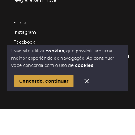
Negocie seu Imóvel
Social
Instagram
Facebook
Esse site utiliza
cookies
, que possibilitam uma
melhor experiência de navegação.
Ao continuar,
Olá! Estamos disponíveis para te ajudar.
você concorda com o uso de
cookies
.
© Copyright 2026 - Infinity Imóveis Brasil Ltda - Todos
os direitos reservados
Concordo, continuar
SITE PARA IMOBILIARIA
Início
Histórico
Favoritos