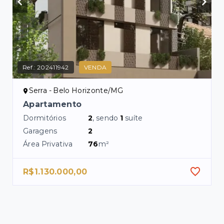
Ref.:
202411942
VENDA
Serra - Belo Horizonte/MG
Apartamento
Dormitórios
2
, sendo
1
suíte
Garagens
2
Área Privativa
76
m²
R$1.130.000,00