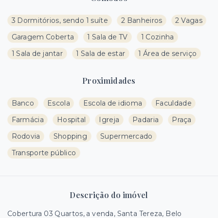
3 Dormitórios, sendo 1 suíte
2 Banheiros
2 Vagas
Garagem Coberta
1 Sala de TV
1 Cozinha
1 Sala de jantar
1 Sala de estar
1 Área de serviço
Proximidades
Banco
Escola
Escola de idioma
Faculdade
Farmácia
Hospital
Igreja
Padaria
Praça
Rodovia
Shopping
Supermercado
Transporte público
Descrição do imóvel
Cobertura 03 Quartos, a venda, Santa Tereza, Belo