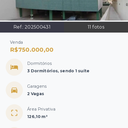
Ref.:
202500431
11
fotos
Venda
R$750.000,00
Dormitórios
3 Dormitórios, sendo 1 suíte
Garagens
2 Vagas
Área Privativa
126,10 m²