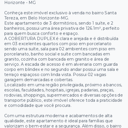
Horizonte - MG
Conheça este imóvel exclusivo à venda no bairro Santa
Tereza, em Belo Horizonte-MG.
Este apartamento de 3 dormitórios, sendo 1 suíte, e 2
banheiros, possui uma área privativa de 126.1m², perfeito
para quem busca conforto e espaço.
A COBERTURA DUPLEX é clara e arejada e é distribuída
em 03 excelentes quartos com piso em porcelanato
sendo uma suíte, sala para 02 ambientes com piso em
porcelanato, banho social e suíte com bancadas em
granito, cozinha com bancada em granito e área de
serviço. A escada de acesso é em alvenaria com guarda
corpo em blindex e no segundo andar possui uma sala e
terraço espaçoso com linda vista. Possui 02 vagas
garagem demarcadas e cobertas.
Localizado em uma região privilegiada, próximo a bancos,
escolas, faculdades, hospitais, igrejas, padarias, praças,
rodovias, shoppings, supermercados e diversas opções de
transporte público, este imóvel oferece toda a praticidade
e comodidade que você procura.
Com uma estrutura moderna e acabamentos de alta
qualidade, este apartamento é ideal para famílias que
valorizam o bem-estar e a segurança. Além disso, o bairro