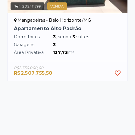
Ref.:
202411799
VENDA
Mangabeiras - Belo Horizonte/MG
Apartamento Alto Padrão
Dormitórios
3
, sendo
3
suítes
Garagens
3
Área Privativa
137,73
m²
R$2.750.000,00
R$2.507.755,50