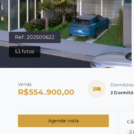
Ref.:
202500622
53
fotos
Venda
Dormitório
R$554.900,00
2 Dormitór
Agendar visita
Cô
2 