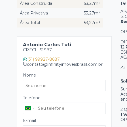
De
Área Construída
53,27m²
AP
Área Privativa
53,27m²
2 
Se
Área Total
53,27m²
OP
DI
Antonio Carlos Toti
12
CRECI -
51987
ES
AC
(31) 99927-8687
contato@infinityimoveisbrasil.com.br
As 
Nome
So
Su
Aca
Telefone
end
2 
1 
OP
E-mail