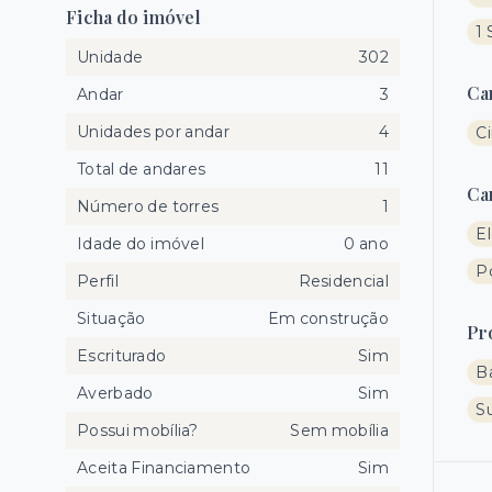
Ficha do imóvel
1 
Unidade
302
Ca
Andar
3
Unidades por andar
4
C
Total de andares
11
Ca
Número de torres
1
E
Idade do imóvel
0 ano
Po
Perfil
Residencial
Situação
Em construção
Pr
Escriturado
Sim
B
Averbado
Sim
S
Possui mobília?
Sem mobília
Aceita Financiamento
Sim