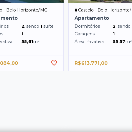
lo - Belo Horizonte/MG
Castelo - Belo Horizont
amento
Apartamento
rios
2
, sendo
1
suíte
Dormitórios
2
, sendo
ns
1
Garagens
1
vativa
55,61
m²
Área Privativa
55,57
m²
.084,00
R$613.771,00