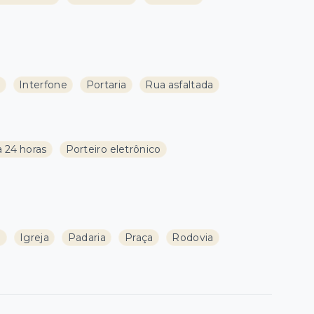
l
Interfone
Portaria
Rua asfaltada
a 24 horas
Porteiro eletrônico
a
Igreja
Padaria
Praça
Rodovia