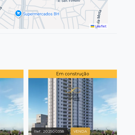
Leaflet
Em construção
Ref.:
202500358
VENDA