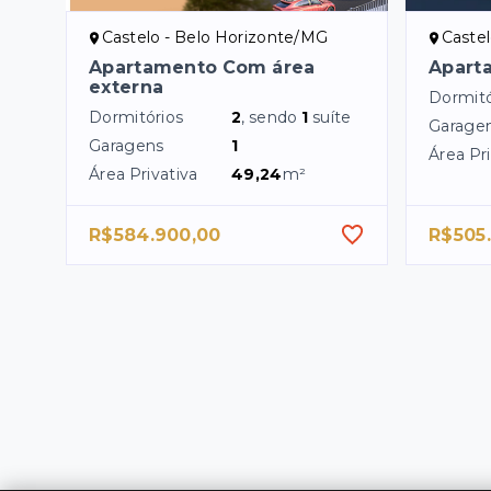
Castelo - Belo Horizonte/MG
Caste
Apartamento Com área
Apart
externa
Dormitó
Dormitórios
2
, sendo
1
suíte
Garage
Garagens
1
Área Pri
Área Privativa
49,24
m²
R$584.900,00
R$505