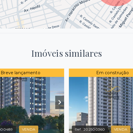
Imóveis similares
Breve lançamento
Em construção
500489
VENDA
Ref.:
202500360
VENDA