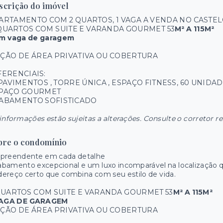
scrição do imóvel
ARTAMENTO COM 2 QUARTOS, 1 VAGA A VENDA NO CASTEL
QUARTOS COM SUITE E VARANDA GOURMET 53
M² A 115M²
m vaga de garagem
ÇÃO DE ÁREA PRIVATIVA OU COBERTURA
FERENCIAIS:
 PAVIMENTOS , TORRE ÚNICA , ESPAÇO FITNESS, 60 UNIDADE
PAÇO GOURMET
ABAMENTO SOFISTICADO
informações estão sujeitas a alterações. Consulte o corretor r
bre o condomínio
rpreendente em cada detalhe
bamento excepcional e um luxo incomparável na localização q
ereço certo que combina com seu estilo de vida.
QUARTOS COM SUITE E VARANDA GOURMET 53
M² A 115M²
VAGA DE GARAGEM
ÇÃO DE ÁREA PRIVATIVA OU COBERTURA