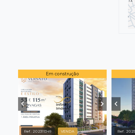
Em construção
Ref.:
202311349
VENDA
Ref.:
202