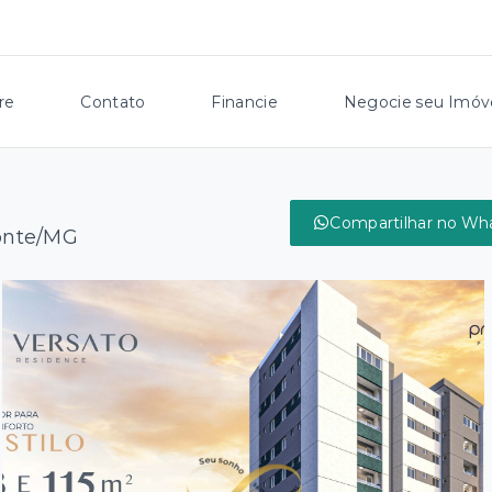
re
Contato
Financie
Negocie seu Imóv
Compartilhar no Wh
zonte/MG