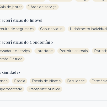
Sala de jantar
1 Área de serviço
racterísticas do Imóvel
ircuito de segurança
Gás individual
Hidrômetro individua
racterísticas do Condomínio
levador de serviço
Interfone
Permite animais
Portari
rtão Elétrico
oximidades
anco
Escola
Escola de idioma
Faculdade
Farmáci
upermercado
Transporte público