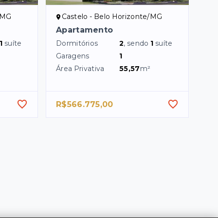
e/MG
Castelo - Belo Horizonte/MG
Apartamento
1
suíte
Dormitórios
2
, sendo
1
suíte
Garagens
1
Área Privativa
55,57
m²
R$566.775,00