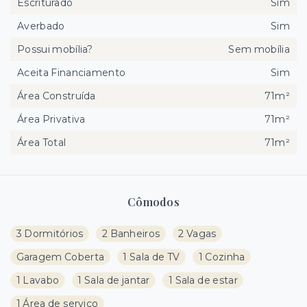
Escriturado
Sim
Averbado
Sim
Possui mobília?
Sem mobília
Aceita Financiamento
Sim
Área Construída
71m²
Área Privativa
71m²
Área Total
71m²
Cômodos
3 Dormitórios
2 Banheiros
2 Vagas
Garagem Coberta
1 Sala de TV
1 Cozinha
1 Lavabo
1 Sala de jantar
1 Sala de estar
1 Área de serviço