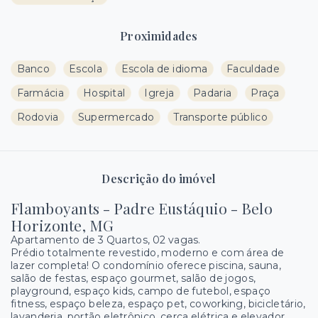
Proximidades
Banco
Escola
Escola de idioma
Faculdade
Farmácia
Hospital
Igreja
Padaria
Praça
Rodovia
Supermercado
Transporte público
Descrição do imóvel
Flamboyants - Padre Eustáquio - Belo
Horizonte, MG
Apartamento de 3 Quartos, 02 vagas.
Prédio totalmente revestido, moderno e com área de
lazer completa! O condomínio oferece piscina, sauna,
salão de festas, espaço gourmet, salão de jogos,
playground, espaço kids, campo de futebol, espaço
fitness, espaço beleza, espaço pet, coworking, bicicletário,
lavanderia, portão eletrônico, cerca elétrica e elevador.