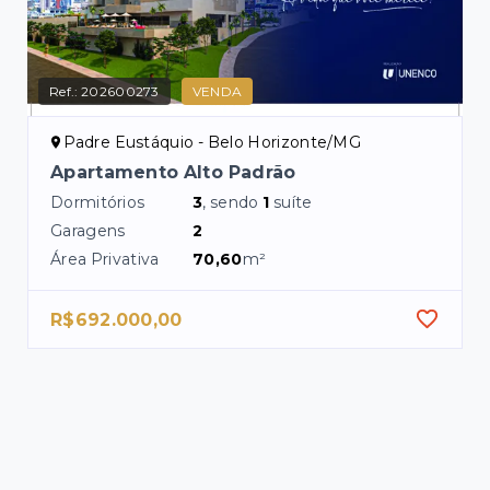
Ref.:
202600273
VENDA
Padre Eustáquio - Belo Horizonte/MG
Apartamento Alto Padrão
Dormitórios
3
, sendo
1
suíte
Garagens
2
Área Privativa
70,60
m²
R$692.000,00