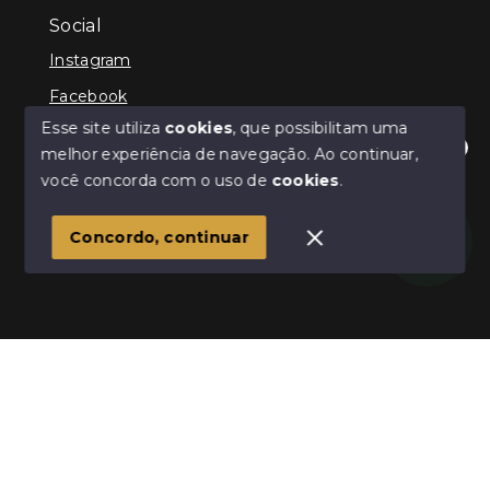
Social
Instagram
Facebook
Esse site utiliza
cookies
, que possibilitam uma
melhor experiência de navegação.
Ao continuar,
Olá! Estamos disponíveis para te ajudar.
você concorda com o uso de
cookies
.
© Copyright 2026 - Infinity Imóveis Brasil Ltda - Todos
os direitos reservados
Concordo, continuar
SITE PARA IMOBILIARIA
Início
Histórico
Favoritos