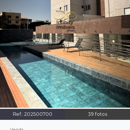
Ref.:
202500700
39
fotos
Venda