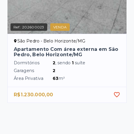
Ref.:
202600023
VENDA
São Pedro - Belo Horizonte/MG
Apartamento Com área externa em São
Pedro, Belo Horizonte/MG
Dormitórios
2
, sendo
1
suíte
Garagens
2
Área Privativa
63
m²
R$1.230.000,00