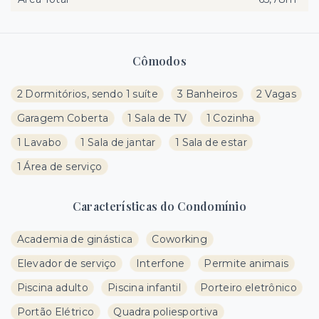
Cômodos
2 Dormitórios, sendo 1 suíte
3 Banheiros
2 Vagas
Garagem Coberta
1 Sala de TV
1 Cozinha
1 Lavabo
1 Sala de jantar
1 Sala de estar
1 Área de serviço
Características do Condomínio
Academia de ginástica
Coworking
Elevador de serviço
Interfone
Permite animais
Piscina adulto
Piscina infantil
Porteiro eletrônico
Portão Elétrico
Quadra poliesportiva