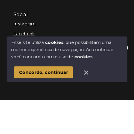
Social
Instagram
Facebook
Esse site utiliza
cookies
, que possibilitam uma
melhor experiência de navegação.
Ao continuar,
Olá! Estamos disponíveis para te ajudar.
você concorda com o uso de
cookies
.
© Copyright 2026 - Infinity Imóveis Brasil Ltda - Todos
os direitos reservados
Concordo, continuar
SITE PARA IMOBILIARIA
Início
Histórico
Favoritos