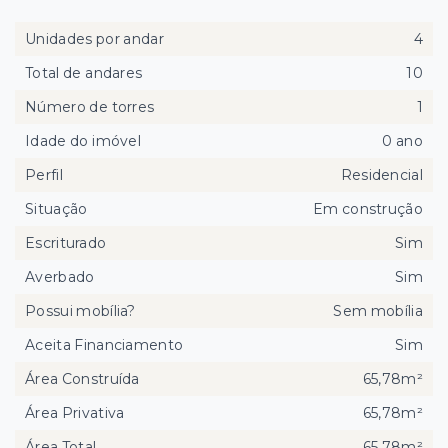
Unidades por andar
4
Total de andares
10
Número de torres
1
Idade do imóvel
0 ano
Perfil
Residencial
Situação
Em construção
Escriturado
Sim
Averbado
Sim
Possui mobília?
Sem mobília
Aceita Financiamento
Sim
Área Construída
65,78m²
Área Privativa
65,78m²
Área Total
65,78m²