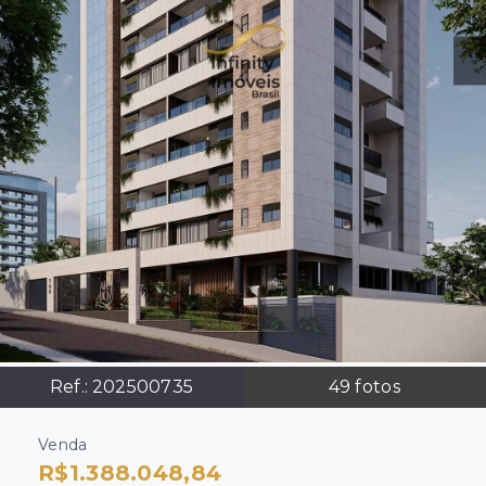
Ref.:
202500735
49
fotos
Venda
R$1.388.048,84