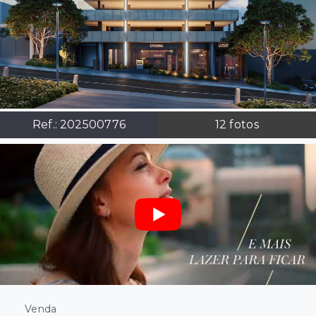
Ref.:
202500776
12
fotos
Venda