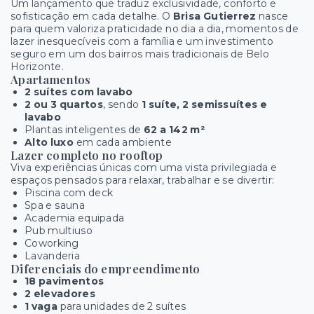
Um lançamento que traduz exclusividade, conforto e
sofisticação em cada detalhe. O
Brisa Gutierrez
nasce
para quem valoriza praticidade no dia a dia, momentos de
lazer inesquecíveis com a família e um investimento
seguro em um dos bairros mais tradicionais de Belo
Horizonte.
Apartamentos
2 suítes com lavabo
2 ou 3 quartos
, sendo
1 suíte, 2 semissuítes e
lavabo
Plantas inteligentes de
62 a 142 m²
Alto luxo
em cada ambiente
Lazer completo no rooftop
Viva experiências únicas com uma vista privilegiada e
espaços pensados para relaxar, trabalhar e se divertir:
Piscina com deck
Spa e sauna
Academia equipada
Pub multiuso
Coworking
Lavanderia
Diferenciais do empreendimento
18 pavimentos
2 elevadores
1 vaga
para unidades de 2 suítes