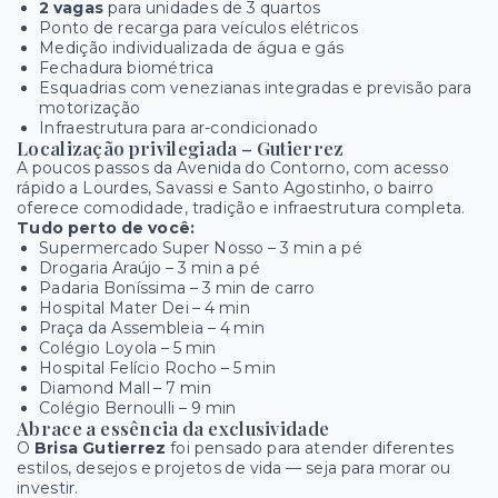
2 vagas
para unidades de 3 quartos
Ponto de recarga para veículos elétricos
Medição individualizada de água e gás
Fechadura biométrica
Esquadrias com venezianas integradas e previsão para
motorização
Infraestrutura para ar-condicionado
Localização privilegiada – Gutierrez
A poucos passos da Avenida do Contorno, com acesso
rápido a Lourdes, Savassi e Santo Agostinho, o bairro
oferece comodidade, tradição e infraestrutura completa.
Tudo perto de você:
Supermercado Super Nosso – 3 min a pé
Drogaria Araújo – 3 min a pé
Padaria Boníssima – 3 min de carro
Hospital Mater Dei – 4 min
Praça da Assembleia – 4 min
Colégio Loyola – 5 min
Hospital Felício Rocho – 5 min
Diamond Mall – 7 min
Colégio Bernoulli – 9 min
Abrace a essência da exclusividade
O
Brisa Gutierrez
foi pensado para atender diferentes
estilos, desejos e projetos de vida — seja para morar ou
investir.