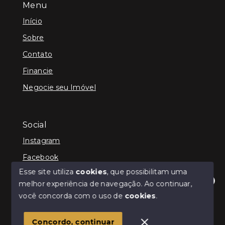
Menu
Início
Sobre
Contato
Financie
Negocie seu Imóvel
Social
Instagram
Facebook
Esse site utiliza
cookies
, que possibilitam uma
melhor experiência de navegação.
Ao continuar,
Olá! Estamos disponíveis para te ajudar.
você concorda com o uso de
cookies
.
© Copyright 2026 - Infinity Imóveis Brasil Ltda - Todos
os direitos reservados
Concordo, continuar
SITE PARA IMOBILIARIA