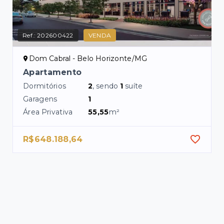
Ref.:
202600422
VENDA
Dom Cabral - Belo Horizonte/MG
Apartamento
Dormitórios
2
, sendo
1
suíte
Garagens
1
Área Privativa
55,55
m²
R$648.188,64