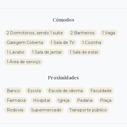
Cômodos
2 Dormitórios, sendo 1 suíte
2 Banheiros
1 Vaga
Garagem Coberta
1 Sala de TV
1 Cozinha
1 Lavabo
1 Sala de jantar
1 Sala de estar
1 Área de serviço
Proximidades
Banco
Escola
Escola de idioma
Faculdade
Farmácia
Hospital
Igreja
Padaria
Praça
Rodovia
Supermercado
Transporte público