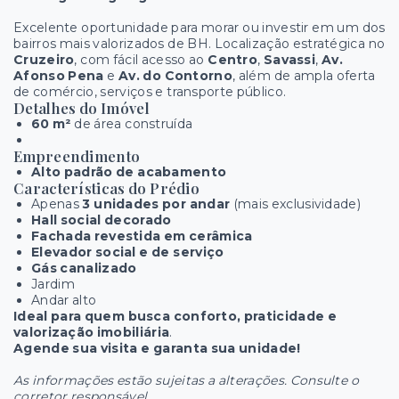
Excelente oportunidade para morar ou investir em um dos
bairros mais valorizados de BH. Localização estratégica no
Cruzeiro
, com fácil acesso ao
Centro
,
Savassi
,
Av.
Afonso Pena
e
Av. do Contorno
, além de ampla oferta
de comércio, serviços e transporte público.
Detalhes do Imóvel
60 m²
de área construída
Empreendimento
Alto padrão de acabamento
Características do Prédio
Apenas
3 unidades por andar
(mais exclusividade)
Hall social decorado
Fachada revestida em cerâmica
Elevador social e de serviço
Gás canalizado
Jardim
Andar alto
Ideal para quem busca conforto, praticidade e
valorização imobiliária
.
Agende sua visita e garanta sua unidade!
As informações estão sujeitas a alterações. Consulte o
corretor responsável.