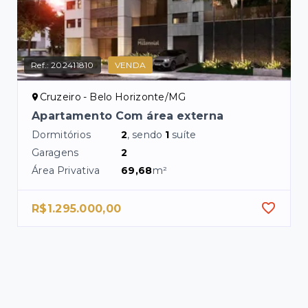
Ref.:
202411810
VENDA
Cruzeiro - Belo Horizonte/MG
Apartamento Com área externa
Dormitórios
2
, sendo
1
suíte
Garagens
2
Área Privativa
69,68
m²
R$1.295.000,00