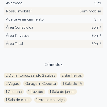
Averbado
Sim
Possui mobília?
Sem mobília
Aceita Financiamento
Sim
Área Construída
60m²
Área Privativa
60m²
Área Total
60m²
Cômodos
2 Dormitórios, sendo 2 suítes
2 Banheiros
2 Vagas
Garagem Coberta
1 Sala de TV
1 Cozinha
1 Lavabo
1 Sala de jantar
1 Sala de estar
1 Área de serviço