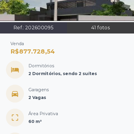
Ref.:
202600095
41
fotos
Venda
R$877.728,54
Dormitórios
2 Dormitórios, sendo 2 suítes
Garagens
2 Vagas
Área Privativa
60 m²