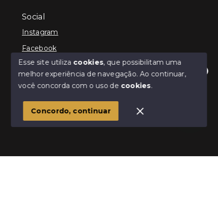
Social
Instagram
Facebook
Esse site utiliza
cookies
, que possibilitam uma
melhor experiência de navegação.
Ao continuar,
Olá! Estamos disponíveis para te ajudar.
você concorda com o uso de
cookies
.
© Copyright 2026 - Infinity Imóveis Brasil Ltda - Todos
os direitos reservados
Concordo, continuar
SITE PARA IMOBILIARIA
Início
Histórico
Favoritos