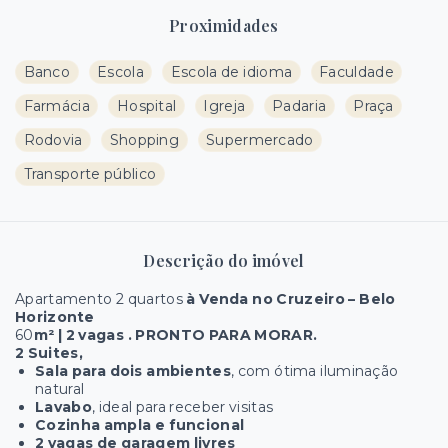
Proximidades
Banco
Escola
Escola de idioma
Faculdade
Farmácia
Hospital
Igreja
Padaria
Praça
Rodovia
Shopping
Supermercado
Transporte público
Descrição do imóvel
Apartamento 2 quartos
à Venda no Cruzeiro – Belo
Horizonte
60
m² | 2 vagas . PRONTO PARA MORAR.
2 Suites,
Sala para dois ambientes
, com ótima iluminação
natural
Lavabo
, ideal para receber visitas
Cozinha ampla e funcional
2 vagas de garagem livres