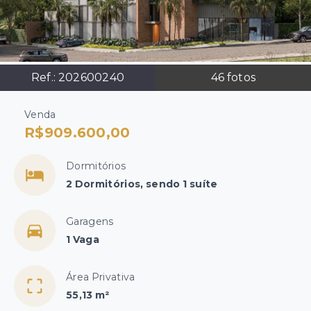
Ref.:
202600240
46
fotos
Venda
R$909.600,00
Dormitórios
2 Dormitórios, sendo 1 suíte
Garagens
1 Vaga
Área Privativa
55,13 m²