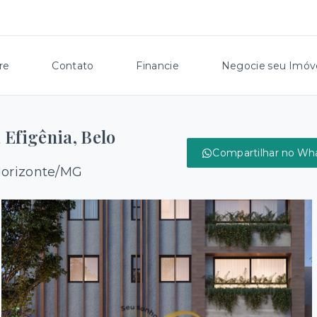
re
Contato
Financie
Negocie seu Imóv
Efigênia, Belo
Compartilhar no Wh
 Horizonte/MG