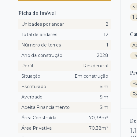
3 
Ficha do imóvel
1
Unidades por andar
2
Ca
Total de andares
12
Número de torres
1
A
Ano da construção
2028
Po
Perfil
Residencial
Pr
Situação
Em construção
B
Escriturado
Sim
R
Averbado
Sim
Aceita Financiamento
Sim
Área Construída
70,38m²
De
Área Privativa
70,38m²
L