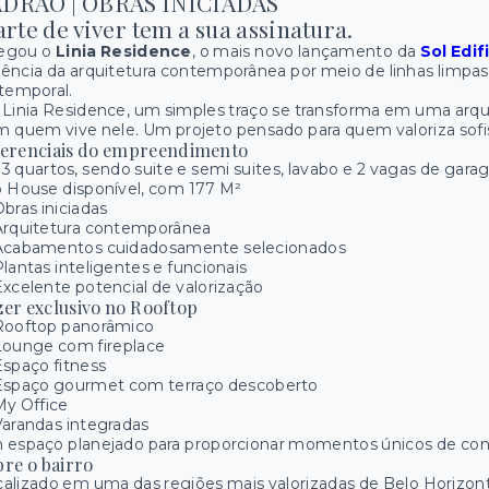
ADRÃO | OBRAS INICIADAS
arte de viver tem a sua assinatura.
egou o
Linia Residence
, o mais novo lançamento da
Sol Edi
ência da arquitetura contemporânea por meio de linhas limpas
temporal.
Linia Residence, um simples traço se transforma em uma arqu
 quem vive nele. Um projeto pensado para quem valoriza sofist
ferenciais do empreendimento
 3 quartos, sendo suite e semi suites, lavabo e 2 vagas de gar
 House disponível, com 177 M²
bras iniciadas
Arquitetura contemporânea
Acabamentos cuidadosamente selecionados
lantas inteligentes e funcionais
xcelente potencial de valorização
zer exclusivo no Rooftop
Rooftop panorâmico
Lounge com fireplace
spaço fitness
Espaço gourmet com terraço descoberto
My Office
arandas integradas
espaço planejado para proporcionar momentos únicos de conviv
bre o bairro
alizado em uma das regiões mais valorizadas de Belo Horizonte