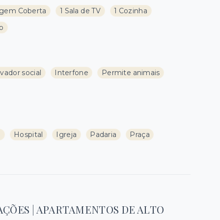
agem Coberta
1 Sala de TV
1 Cozinha
ço
vador social
Interfone
Permite animais
a
Hospital
Igreja
Padaria
Praça
AÇÕES | APARTAMENTOS DE ALTO