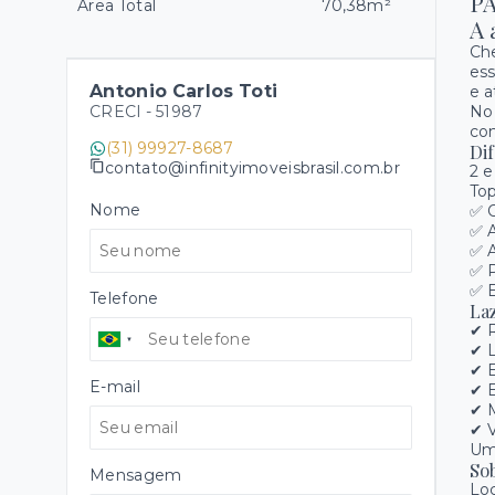
P
Área Total
70,38m²
A 
Ch
ess
Antonio Carlos Toti
e a
CRECI -
51987
No 
com
(31) 99927-8687
Di
contato@infinityimoveisbrasil.com.br
2 e
Top
Nome
✅ O
✅ 
✅ 
✅ P
✅ E
Telefone
La
✔ 
✔ 
✔ E
E-mail
✔ 
✔ 
✔ V
Um 
So
Mensagem
Loc