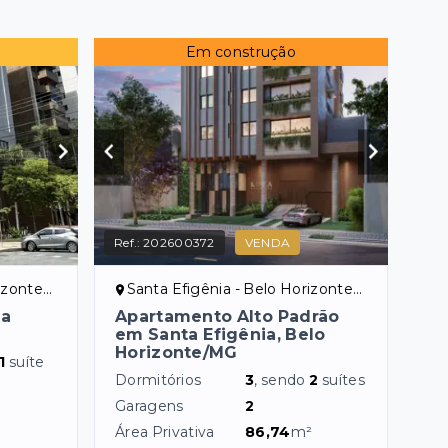
Em construção
Ref.:
202600372
VENDA
onte/MG
Santa Efigênia - Belo Horizonte/MG
ea
Apartamento Alto Padrão
em Santa Efigênia, Belo
Horizonte/MG
1
suíte
Dormitórios
3
, sendo
2
suítes
Garagens
2
Área Privativa
86,74
m²