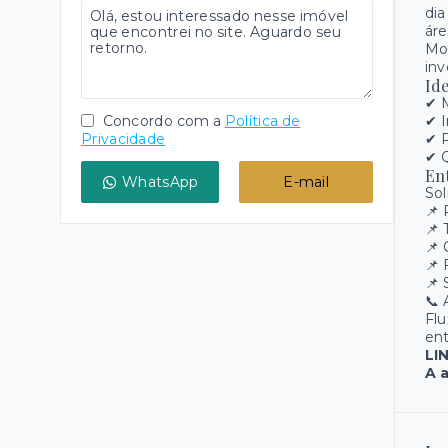
dia
áre
Mor
inv
Ide
✔ 
Concordo com a
Política de
✔ 
Privacidade
✔ 
✔ Q
En
WhatsApp
E-mail
Sol
📌 
📌 
📌
📌
📌 
📞 
Flu
ent
LI
A a