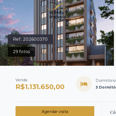
Ref.:
202600370
29
fotos
Venda
Dormitório
R$1.131.650,00
3 Dormitó
Agendar visita
Cô