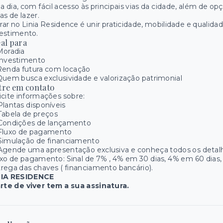
 a dia, com fácil acesso às principais vias da cidade, além de o
as de lazer.
ar no Linia Residence é unir praticidade, mobilidade e qualid
estimento.
al para
Moradia
Investimento
Renda futura com locação
uem busca exclusividade e valorização patrimonial
tre em contato
icite informações sobre:
Plantas disponíveis
Tabela de preços
 Condições de lançamento
 Fluxo de pagamento
Simulação de financiamento
Agende uma apresentação exclusiva e conheça todos os detalh
xo de pagamento: Sinal de 7% , 4% em 30 dias, 4% em 60 dias, 1
rega das chaves ( financiamento bancário).
NIA RESIDENCE
rte de viver tem a sua assinatura.