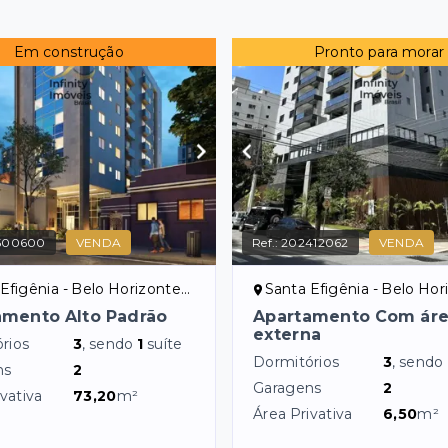
Em construção
Pronto para morar
500600
VENDA
Ref.:
202412062
VENDA
Efigênia - Belo Horizonte/MG
Santa Efigênia - Belo Horiz
amento Alto Padrão
Apartamento Com ár
externa
rios
3
, sendo
1
suíte
Dormitórios
3
, sendo
ns
2
Garagens
2
vativa
73,20
m²
Área Privativa
6,50
m²