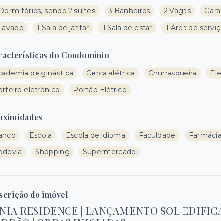
Dormitórios, sendo 2 suítes
3 Banheiros
2 Vagas
Gar
 Lavabo
1 Sala de jantar
1 Sala de estar
1 Área de servi
racterísticas do Condomínio
cademia de ginástica
Cerca elétrica
Churrasqueira
Ele
rteiro eletrônico
Portão Elétrico
oximidades
anco
Escola
Escola de idioma
Faculdade
Farmáci
odovia
Shopping
Supermercado
scrição do imóvel
INIA RESIDENCE | LANÇAMENTO SOL EDIFIC