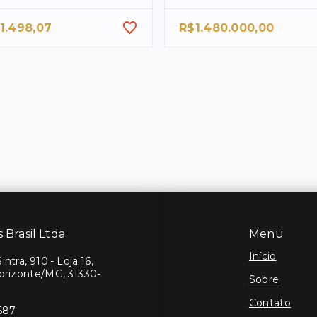
1.498,07
R$1.480.000,00
s Brasil Ltda
Menu
Início
ntra, 910 - Loja 16,
Horizonte/MG, 31330-
Sobre
Contato
687