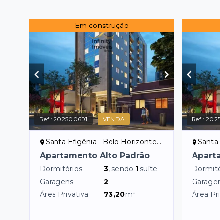
Em construção
Ref.:
202500601
VENDA
Ref.:
202
Santa Efigênia - Belo Horizonte/MG
Santa 
Apartamento Alto Padrão
Apart
Dormitórios
3
, sendo
1
suíte
Dormitó
Garagens
2
Garage
Área Privativa
73,20
m²
Área Pri