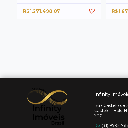
R$1.271.498,07
R$1.67
Infinity Imóvei
Rua Castelo de Si
Castelo - Belo 
200
(31) 99927-8