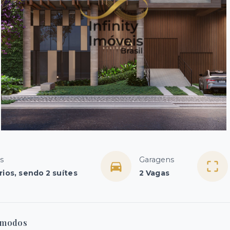
s
Garagens
rios, sendo 2 suítes
2 Vagas
modos