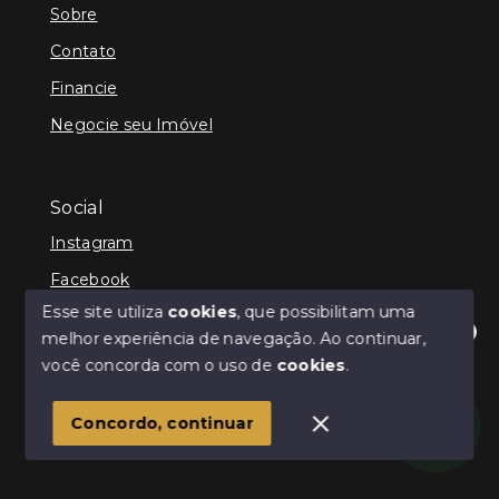
Sobre
Contato
Financie
Negocie seu Imóvel
Social
Instagram
Facebook
Esse site utiliza
cookies
, que possibilitam uma
melhor experiência de navegação.
Ao continuar,
Olá! Estamos disponíveis para te ajudar.
você concorda com o uso de
cookies
.
© Copyright 2026 - Infinity Imóveis Brasil Ltda - Todos
os direitos reservados
Concordo, continuar
SITE PARA IMOBILIARIA