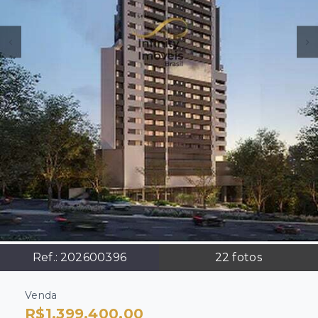
Ref.:
202600396
22
fotos
Venda
R$1.399.400,00