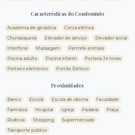
Características do Condomínio
Academia de ginástica
Cerca elétrica
Churrasqueira
Elevador de serviço
Elevador social
Interfone
Massagem
Permite animais
Piscina adulto
Piscina infantil
Portaria 24 horas
Porteiro eletrônico
Portão Elétrico
Proximidades
Banco
Escola
Escola de idioma
Faculdade
Farmácia
Hospital
Igreja
Padaria
Praça
Rodovia
Shopping
Supermercado
Transporte público