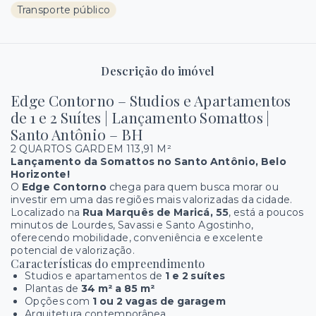
Transporte público
Descrição do imóvel
Edge Contorno – Studios e Apartamentos
de 1 e 2 Suítes | Lançamento Somattos |
Santo Antônio – BH
2 QUARTOS GARDEM 113,91 M²
Lançamento da Somattos no Santo Antônio, Belo
Horizonte!
O
Edge Contorno
chega para quem busca morar ou
investir em uma das regiões mais valorizadas da cidade.
Localizado na
Rua Marquês de Maricá, 55
, está a poucos
minutos de Lourdes, Savassi e Santo Agostinho,
oferecendo mobilidade, conveniência e excelente
potencial de valorização.
Características do empreendimento
Studios e apartamentos de
1 e 2 suítes
Plantas de
34 m² a 85 m²
Opções com
1 ou 2 vagas de garagem
Arquitetura contemporânea