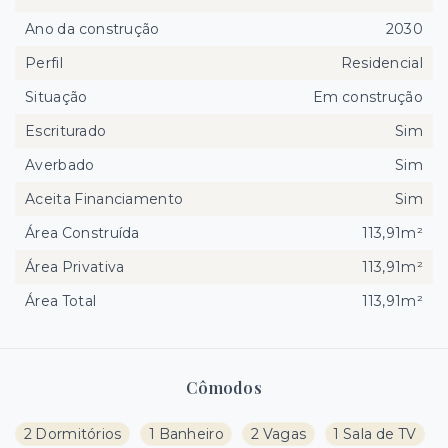
Ano da construção
2030
Perfil
Residencial
Situação
Em construção
Escriturado
Sim
Averbado
Sim
Aceita Financiamento
Sim
Área Construída
113,91m²
Área Privativa
113,91m²
Área Total
113,91m²
Cômodos
2 Dormitórios
1 Banheiro
2 Vagas
1 Sala de TV