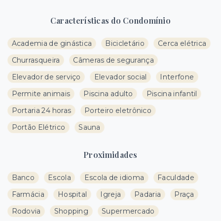
Características do Condomínio
Academia de ginástica
Bicicletário
Cerca elétrica
Churrasqueira
Câmeras de segurança
Elevador de serviço
Elevador social
Interfone
Permite animais
Piscina adulto
Piscina infantil
Portaria 24 horas
Porteiro eletrônico
Portão Elétrico
Sauna
Proximidades
Banco
Escola
Escola de idioma
Faculdade
Farmácia
Hospital
Igreja
Padaria
Praça
Rodovia
Shopping
Supermercado