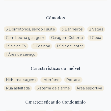
Cômodos
3 Dormitórios, sendo 1 suíte
3 Banheiros
2 Vagas
Com box na garagem
Garagem Coberta
1 Copa
1 Sala de TV
1 Cozinha
1 Sala de jantar
1 Área de serviço
Características do Imóvel
Hidromassagem
Interfone
Portaria
Rua asfaltada
Sistema de alarme
Área esportiva
Características do Condomínio