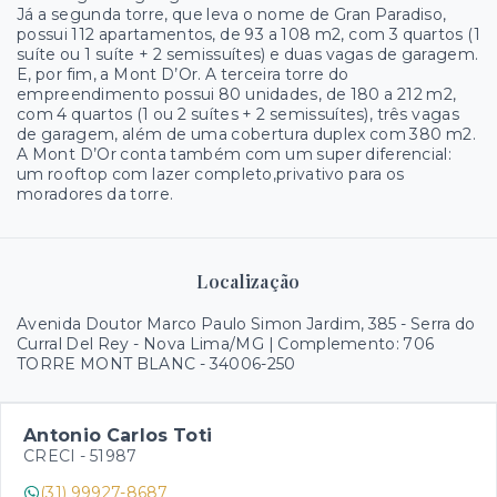
Já a segunda torre, que leva o nome de Gran Paradiso,
possui 112 apartamentos, de 93 a 108 m2, com 3 quartos (1
suíte ou 1 suíte + 2 semissuítes) e duas vagas de garagem.
E, por fim, a Mont D’Or. A terceira torre do
empreendimento possui 80 unidades, de 180 a 212 m2,
com 4 quartos (1 ou 2 suítes + 2 semissuítes), três vagas
de garagem, além de uma cobertura duplex com 380 m2.
A Mont D’Or conta também com um super diferencial:
um rooftop com lazer completo,privativo para os
moradores da torre.
Localização
Avenida Doutor Marco Paulo Simon Jardim, 385 - Serra do
Curral Del Rey - Nova Lima/MG | Complemento: 706
TORRE MONT BLANC
- 34006-250
Antonio Carlos Toti
CRECI -
51987
(31) 99927-8687