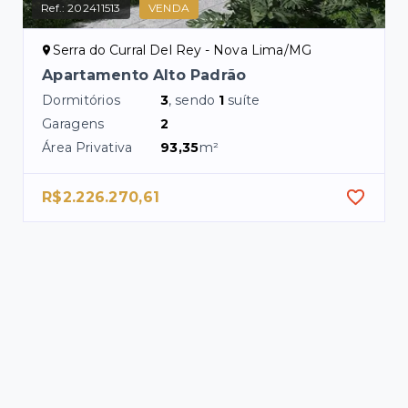
Ref.:
202411513
VENDA
Serra do Curral Del Rey - Nova Lima/MG
Apartamento Alto Padrão
Dormitórios
3
, sendo
1
suíte
Garagens
2
Área Privativa
93,35
m²
R$2.226.270,61