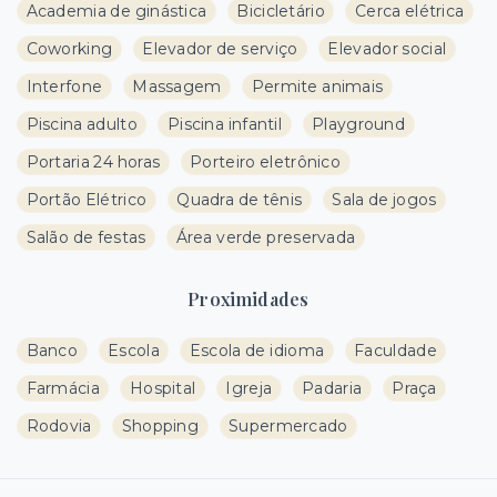
Academia de ginástica
Bicicletário
Cerca elétrica
Coworking
Elevador de serviço
Elevador social
Interfone
Massagem
Permite animais
Piscina adulto
Piscina infantil
Playground
Portaria 24 horas
Porteiro eletrônico
Portão Elétrico
Quadra de tênis
Sala de jogos
Salão de festas
Área verde preservada
Proximidades
Banco
Escola
Escola de idioma
Faculdade
Farmácia
Hospital
Igreja
Padaria
Praça
Rodovia
Shopping
Supermercado