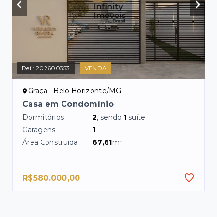
Ref.:
202600353
VENDA
Graça - Belo Horizonte/MG
Casa em Condomínio
Dormitórios
2
, sendo
1
suíte
Garagens
1
Área Construída
67,61
m²
R$580.000,00