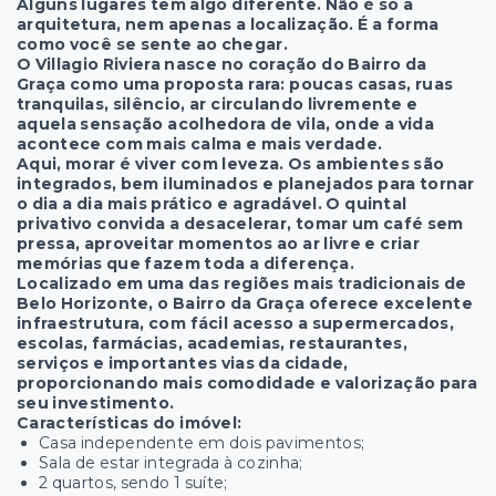
Alguns lugares têm algo diferente. Não é só a
arquitetura, nem apenas a localização. É a forma
como você se sente ao chegar.
O Villagio Riviera nasce no coração do Bairro da
Graça como uma proposta rara: poucas casas, ruas
tranquilas, silêncio, ar circulando livremente e
aquela sensação acolhedora de vila, onde a vida
acontece com mais calma e mais verdade.
Aqui, morar é viver com leveza. Os ambientes são
integrados, bem iluminados e planejados para tornar
o dia a dia mais prático e agradável. O quintal
privativo convida a desacelerar, tomar um café sem
pressa, aproveitar momentos ao ar livre e criar
memórias que fazem toda a diferença.
Localizado em uma das regiões mais tradicionais de
Belo Horizonte, o Bairro da Graça oferece excelente
infraestrutura, com fácil acesso a supermercados,
escolas, farmácias, academias, restaurantes,
serviços e importantes vias da cidade,
proporcionando mais comodidade e valorização para
seu investimento.
Características do imóvel:
Casa independente em dois pavimentos;
Sala de estar integrada à cozinha;
2 quartos, sendo 1 suíte;