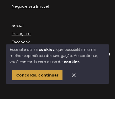
Negocie seu Imóvel
Social
Instagram
Facebook
Esse site utiliza
cookies
, que possibilitam uma
melhor experiência de navegação.
Ao continuar,
Olá! Estamos disponíveis para te ajudar.
você concorda com o uso de
cookies
.
© Copyright 2026 - Infinity Imóveis Brasil Ltda - Todos
os direitos reservados
Concordo, continuar
SITE PARA IMOBILIARIA
Início
Histórico
Favoritos