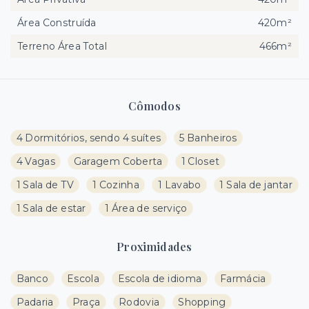
Área Construída
420m²
Terreno Área Total
466m²
Cômodos
4 Dormitórios, sendo 4 suítes
5 Banheiros
4 Vagas
Garagem Coberta
1 Closet
1 Sala de TV
1 Cozinha
1 Lavabo
1 Sala de jantar
1 Sala de estar
1 Área de serviço
Proximidades
Banco
Escola
Escola de idioma
Farmácia
Padaria
Praça
Rodovia
Shopping