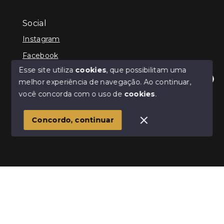
Social
Instagram
Facebook
Esse site utiliza
cookies
, que possibilitam uma
melhor experiência de navegação.
Ao continuar,
Olá! Estamos disponíveis para te ajudar.
você concorda com o uso de
cookies
.
© Copyright 2026 - Infinity Imóveis Brasil Ltda - Todos
os direitos reservados
Concordo, continuar
SITE PARA IMOBILIARIA
Início
Histórico
Favoritos