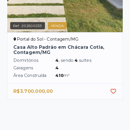
Ref.:
202500233
VENDA
Portal do Sol - Contagem/MG
Casa Alto Padrão em Chácara Cotia,
Contagem/MG
Dormitórios
4
, sendo
4
suítes
Garagens
4
Área Construída
410
m²
R$3.700.000,00