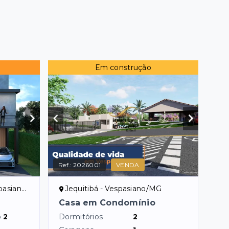
Em construção
Ref.:
2026001
VENDA
iano/MG
Jequitibá - Vespasiano/MG
Casa em Condomínio
o
2
Dormitórios
2