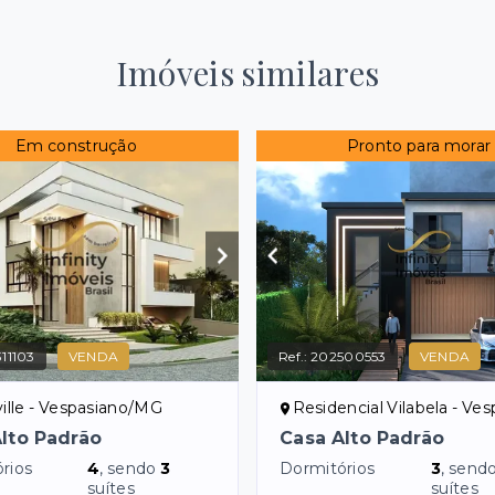
Imóveis similares
Em construção
Pronto para morar
11103
VENDA
Ref.:
202500553
VENDA
ille - Vespasiano/MG
Residencial Vilabela - Vespas
lto Padrão
Casa Alto Padrão
rios
4
, sendo
3
Dormitórios
3
, send
suítes
suítes