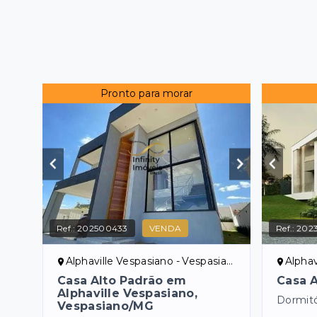
Pronto para morar
Ref.:
202500433
VENDA
Ref.:
2023
Alphaville Vespasiano - Vespasiano/MG
Alphav
Casa Alto Padrão em
Casa A
Alphaville Vespasiano,
Dormitó
Vespasiano/MG