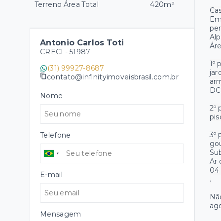
Terreno Área Total
420m²
Cas
Em 
per
Alp
Antonio Carlos Toti
Áre
CRECI -
51987
1º 
(31) 99927-8687
jar
contato@infinityimoveisbrasil.com.br
arm
DC
Nome
2º 
pis
3º 
Telefone
go
Sub
Ar 
04
E-mail
.
Não
ag
Mensagem