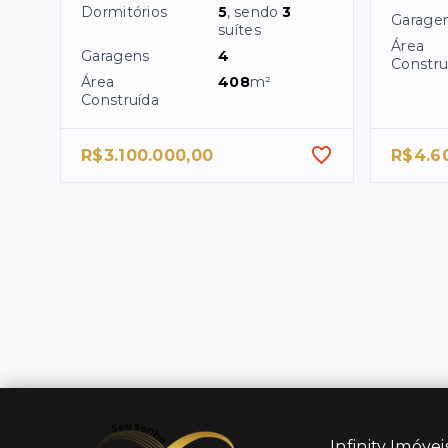
Dormitórios
5
, sendo
3
Garage
suítes
Área
Garagens
4
Constru
Área
408
m²
Construída
R$3.100.000,00
R$4.6
Infinity Imóvei