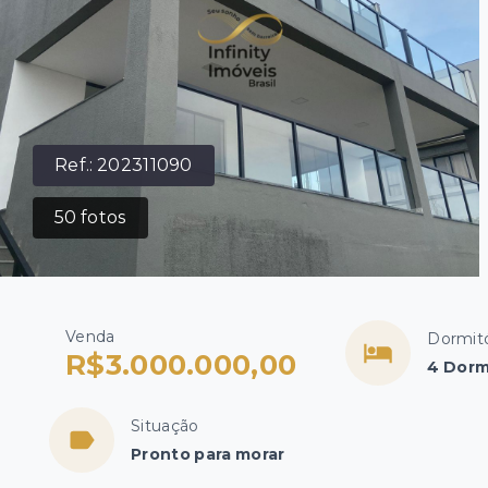
Ref.:
202311090
50
fotos
Venda
Dormitó
R$3.000.000,00
4 Dorm
Situação
Pronto para morar