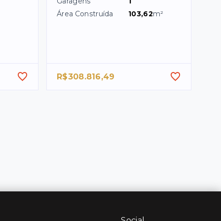
Garagens
1
Área Construída
103,62
m²
R$308.816,49
Social