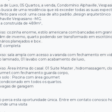
a de Luxo, 05 Quartos, a venda, Condomínio Alphaville, Vespas
busca de uma residência que irá exceder todas as suas expect
feito para você: uma casa de alto padrão ,design arquitetônic
haville Vespasiano -MG.
a construída de 489m²,
piso: cozinha enorme, estilo americana com bancadas em grani
dim de inverno, quarto podendo ser transformado em escritóri
ários planejados e box .
E completa
piso: sala ampla com acesso a varanda com fechamento em vidro
o laminado, 01 lavabo com acabamento de luxo,
piso. Área íntima do casal. 01 Suite Master , hidromassagem, cl
urmet com fechamento guarda corpo,
 solo : Piscina com área gourmet
condicionado em todos os quartos.
 vagas de garagem
 perca esta oportunidade única. Entre em contato conosco h
ende uma visita